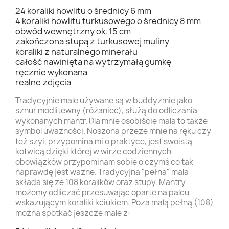
24 koraliki howlitu o średnicy 6 mm
4 koraliki howlitu turkusowego o średnicy 8 mm
obwód wewnętrzny ok. 15 cm
zakończona stupą z turkusowej muliny
koraliki z naturalnego minerału
całość nawinięta na wytrzymałą gumkę
ręcznie wykonana
realne zdjęcia
Tradycyjnie male używane są w buddyzmie jako
sznur modlitewny (różaniec), służą do odliczania
wykonanych mantr. Dla mnie osobiście mala to także
symbol uważności. Noszona przeze mnie na ręku czy
też szyi, przypomina mi o praktyce, jest swoistą
kotwicą dzięki której w wirze codziennych
obowiązków przypominam sobie o czymś co tak
naprawdę jest ważne. Tradycyjna "pełna" mala
składa się ze 108 koralików oraz stupy. Mantry
możemy odliczać przesuwając oparte na palcu
wskazującym koraliki kciukiem. Poza malą pełną (108)
można spotkać jeszcze male z: