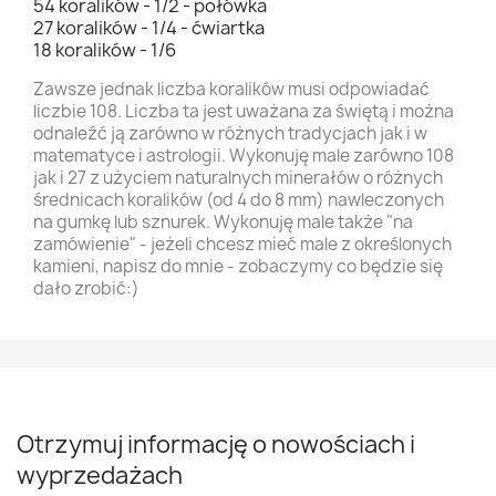
54 koralików - 1/2 - połówka
27 koralików - 1/4 - ćwiartka
18 koralików - 1/6
Zawsze jednak liczba koralików musi odpowiadać
liczbie 108. Liczba ta jest uważana za świętą i można
odnaleźć ją zarówno w różnych tradycjach jak i w
matematyce i astrologii. Wykonuję male zarówno 108
jak i 27 z użyciem naturalnych minerałów o różnych
średnicach koralików (od 4 do 8 mm) nawleczonych
na gumkę lub sznurek. Wykonuję male także "na
zamówienie" - jeżeli chcesz mieć male z określonych
kamieni, napisz do mnie - zobaczymy co będzie się
dało zrobić:)
Otrzymuj informację o nowościach i
wyprzedażach