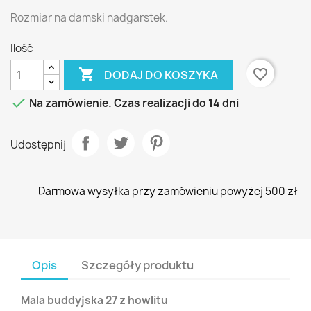
Rozmiar na damski nadgarstek.
Ilość

favorite_border
DODAJ DO KOSZYKA

Na zamówienie. Czas realizacji do 14 dni
Udostępnij
Darmowa wysyłka przy zamówieniu powyżej 500 zł
Opis
Szczegóły produktu
Mala buddyjska 27 z howlitu